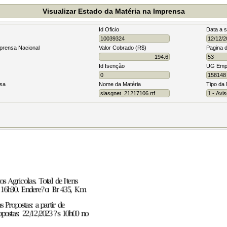
Visualizar Estado da Matéria na Imprensa
Id Oficio
Data a s
prensa Nacional
Valor Cobrado (R$)
Pagina 
Id Isenção
UG Emp
nsa
Nome da Matéria
Tipo da 