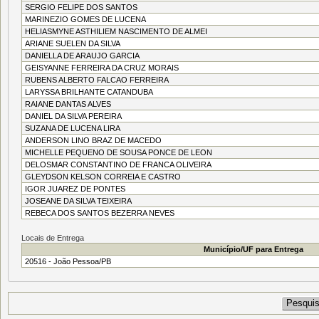
SERGIO FELIPE DOS SANTOS
MARINEZIO GOMES DE LUCENA
HELIASMYNE ASTHILIEM NASCIMENTO DE ALMEI
ARIANE SUELEN DA SILVA
DANIELLA DE ARAUJO GARCIA
GEISYANNE FERREIRA DA CRUZ MORAIS
RUBENS ALBERTO FALCAO FERREIRA
LARYSSA BRILHANTE CATANDUBA
RAIANE DANTAS ALVES
DANIEL DA SILVA PEREIRA
SUZANA DE LUCENA LIRA
ANDERSON LINO BRAZ DE MACEDO
MICHELLE PEQUENO DE SOUSA PONCE DE LEON
DELOSMAR CONSTANTINO DE FRANCA OLIVEIRA
GLEYDSON KELSON CORREIA E CASTRO
IGOR JUAREZ DE PONTES
JOSEANE DA SILVA TEIXEIRA
REBECA DOS SANTOS BEZERRA NEVES
Locais de Entrega
Município/UF para Entrega
20516 - João Pessoa/PB