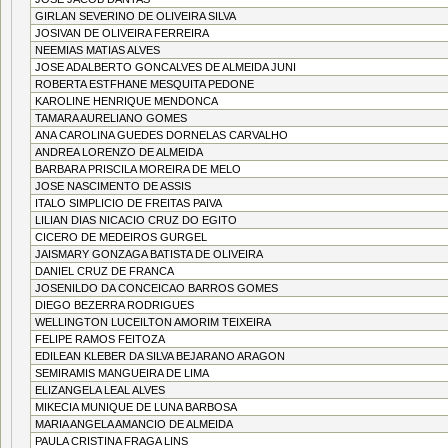
GIRLAN SEVERINO DE OLIVEIRA SILVA
JOSIVAN DE OLIVEIRA FERREIRA
NEEMIAS MATIAS ALVES
JOSE ADALBERTO GONCALVES DE ALMEIDA JUNI
ROBERTA ESTFHANE MESQUITA PEDONE
KAROLINE HENRIQUE MENDONCA
TAMARA AURELIANO GOMES
ANA CAROLINA GUEDES DORNELAS CARVALHO
ANDREA LORENZO DE ALMEIDA
BARBARA PRISCILA MOREIRA DE MELO
JOSE NASCIMENTO DE ASSIS
ITALO SIMPLICIO DE FREITAS PAIVA
LILIAN DIAS NICACIO CRUZ DO EGITO
CICERO DE MEDEIROS GURGEL
JAISMARY GONZAGA BATISTA DE OLIVEIRA
DANIEL CRUZ DE FRANCA
JOSENILDO DA CONCEICAO BARROS GOMES
DIEGO BEZERRA RODRIGUES
WELLINGTON LUCEILTON AMORIM TEIXEIRA
FELIPE RAMOS FEITOZA
EDILEAN KLEBER DA SILVA BEJARANO ARAGON
SEMIRAMIS MANGUEIRA DE LIMA
ELIZANGELA LEAL ALVES
MIKECIA MUNIQUE DE LUNA BARBOSA
MARIA ANGELA AMANCIO DE ALMEIDA
PAULA CRISTINA FRAGA LINS