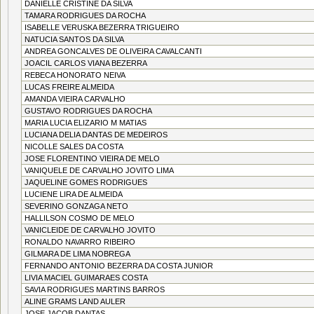
DANIELLE CRISTINE DA SILVA
TAMARA RODRIGUES DA ROCHA
ISABELLE VERUSKA BEZERRA TRIGUEIRO
NATUCIA SANTOS DA SILVA
ANDREA GONCALVES DE OLIVEIRA CAVALCANTI
JOACIL CARLOS VIANA BEZERRA
REBECA HONORATO NEIVA
LUCAS FREIRE ALMEIDA
AMANDA VIEIRA CARVALHO
GUSTAVO RODRIGUES DA ROCHA
MARIA LUCIA ELIZARIO M MATIAS
LUCIANA DELIA DANTAS DE MEDEIROS
NICOLLE SALES DA COSTA
JOSE FLORENTINO VIEIRA DE MELO
VANIQUELE DE CARVALHO JOVITO LIMA
JAQUELINE GOMES RODRIGUES
LUCIENE LIRA DE ALMEIDA
SEVERINO GONZAGA NETO
HALLILSON COSMO DE MELO
VANICLEIDE DE CARVALHO JOVITO
RONALDO NAVARRO RIBEIRO
GILMARA DE LIMA NOBREGA
FERNANDO ANTONIO BEZERRA DA COSTA JUNIOR
LIVIA MACIEL GUIMARAES COSTA
SAVIA RODRIGUES MARTINS BARROS
ALINE GRAMS LAND AULER
JOSE JACOB DANTAS