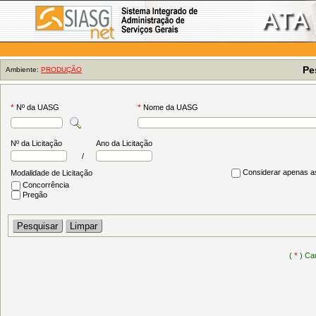
Pe
Ambiente:
PRODUÇÃO
Nº da UASG
Nome da UASG
*
*
Nº da Licitação
Ano da Licitação
/
Considerar apenas as
Modalidade de Licitação
Concorrência
Pregão
(
) Cam
*